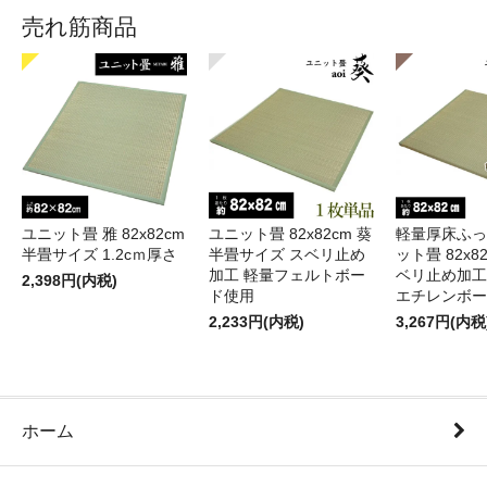
売れ筋商品
ユニット畳 雅 82x82cm
ユニット畳 82x82cm 葵
軽量厚床ふっ
半畳サイズ 1.2cｍ厚さ
半畳サイズ スベリ止め
ット畳 82x82
加工 軽量フェルトボー
ベリ止め加工
2,398円(内税)
ド使用
エチレンボー
2,233円(内税)
3,267円(内税
ホーム