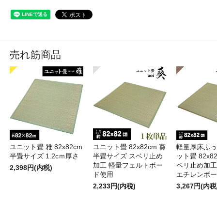
売れ筋商品
ユニット畳 雅 82x82cm
ユニット畳 82x82cm 葵
軽量厚床ふっ
半畳サイズ 1.2cｍ厚さ
半畳サイズ スベリ止め
ット畳 82x82
加工 軽量フェルトボー
ベリ止め加工
2,398円(内税)
ド使用
エチレンボー
2,233円(内税)
3,267円(内税