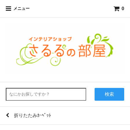
0
メニュー
検索
折りたたみｶｰﾍﾟｯﾄ