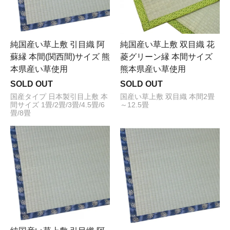
純国産い草上敷 引目織 阿
純国産い草上敷 双目織 花
蘇縁 本間(関西間)サイズ 熊
菱グリーン縁 本間サイズ
本県産い草使用
熊本県産い草使用
SOLD OUT
SOLD OUT
国産タイプ 日本製引目上敷 本
国産い草上敷 双目織 本間2畳
間サイズ 1畳/2畳/3畳/4.5畳/6
～12.5畳
畳/8畳