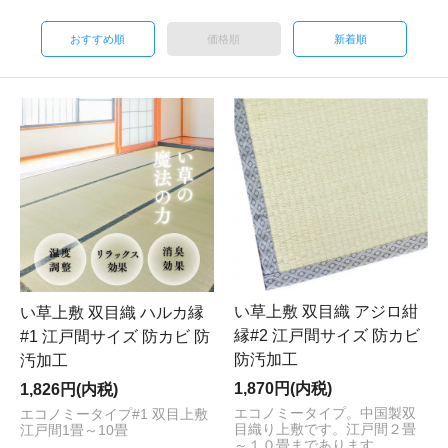
おすすめ順
価格順
新着順
い草上敷 双目織 アジロ紺
い草上敷 双目織 ハルカ縁
縁#2 江戸間サイズ 防カビ
#1 江戸間サイズ 防カビ 防
防汚加工
汚加工
1,870円(内税)
1,826円(内税)
エコノミータイプ。中国製双
エコノミータイプ#1 双目上敷
目織り上敷です。江戸間２畳
江戸間1畳～10畳
～１０畳まであります。