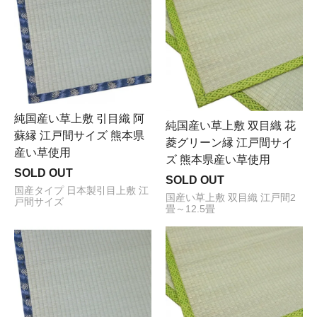
純国産い草上敷 引目織 阿
純国産い草上敷 双目織 花
蘇縁 江戸間サイズ 熊本県
菱グリーン縁 江戸間サイ
産い草使用
ズ 熊本県産い草使用
SOLD OUT
SOLD OUT
国産タイプ 日本製引目上敷 江
国産い草上敷 双目織 江戸間2
戸間サイズ
畳～12.5畳