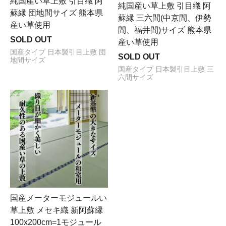
純国産い草上敷 引目織 阿
純国産い草上敷 引目織 阿
蘇縁 団地間サイズ 熊本県
蘇縁 三六間(中京間、伊勢
産い草使用
間、福井間)サイズ 熊本県
SOLD OUT
産い草使用
国産タイプ 日本製引目上敷 団
SOLD OUT
地間サイズ
国産タイプ 日本製引目上敷 三
六間サイズ
国産メーターモジュールい
草上敷 メセキ織 新阿蘇縁
100x200cm=1モジュール