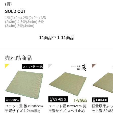
(畳)
SOLD OUT
1畳(1x2m) 2畳(2x2m) 3畳
(2x3m) 4.5畳(3x4m) 6畳
(3x4m) 8畳(4x4m)
11
1
11
商品中
-
商品
売れ筋商品
ユニット畳 雅 82x82cm
ユニット畳 82x82cm 葵
軽量厚床ふっ
半畳サイズ 1.2cｍ厚さ
半畳サイズ スベリ止め
ット畳 82x82