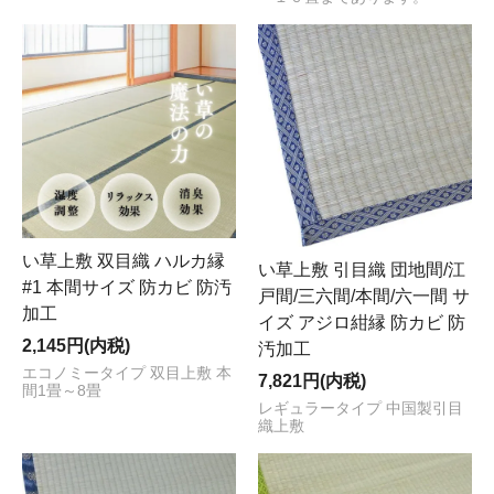
い草上敷 双目織 ハルカ縁
い草上敷 引目織 団地間/江
#1 本間サイズ 防カビ 防汚
戸間/三六間/本間/六一間 サ
加工
イズ アジロ紺縁 防カビ 防
2,145円(内税)
汚加工
エコノミータイプ 双目上敷 本
7,821円(内税)
間1畳～8畳
レギュラータイプ 中国製引目
織上敷