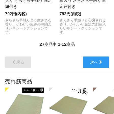
入り さらさら手触り 固定
繍入り さらさら手触り 固
紐付き
定紐付き
792円(内税)
792円(内税)
さらさら手触りと心癒される
さらさら手触りと心癒される
香り。かわいい風鈴の刺繍入
香り。かわいい金魚の刺繍入
りい草シートクッションで
りい草シートクッションで
す。
す。
27
1
12
商品中
-
商品
戻る
次へ
売れ筋商品