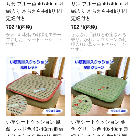
ちわ ブルー色 40x40cm 刺
リン ブルー色 40x40cm 刺
繍入り さらさら手触り 固
繍入り さらさら手触り 固
定紐付き
定紐付き
792円(内税)
792円(内税)
かわいい花柄の刺繍をモチー
さらさら手触りと心癒される
フにした、シートクッション
香り。かわいいマリーンの刺
です。
繍入りい草シートクッション
です。
い草シートクッション 風
い草シートクッション 金
鈴 レッド色 40x40cm 刺繍
魚 グリーン色 40x40cm 刺