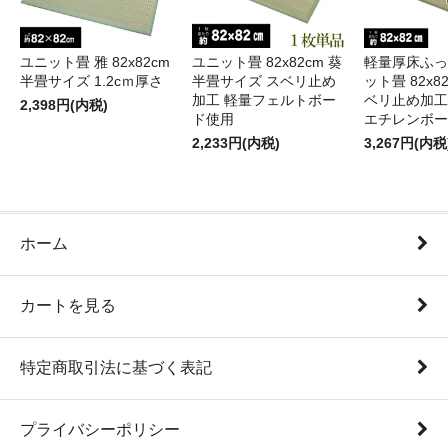
ユニット畳 雅 82x82cm
ユニット畳 82x82cm 葵
軽量厚床ふっ
半畳サイズ 1.2cｍ厚さ
半畳サイズ スベリ止め
ット畳 82x82
加工 軽量フェルトボー
ベリ止め加工
2,398円(内税)
ド使用
エチレンボー
2,233円(内税)
3,267円(内税
ホーム
カートを見る
特定商取引法に基づく表記
プライバシーポリシー